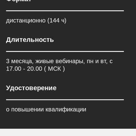
Запись на
консультацию
дистанционно (144 ч)
Узнай подробнее о курсе
Забронируй место в потоке
Длительность
3 месяца, живые вебинары, пн и вт, с
17.00 - 20.00 ( МСК )
Удостоверение
+7
о повышении квалификации
Получить консультацию
Нажимая кнопку «Получить консультацию»,
вы соглашаетесь
с политикой