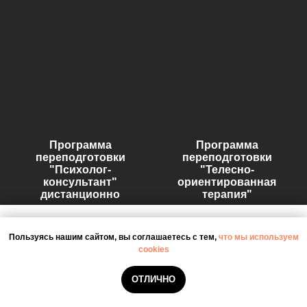
Программа
Программа
переподготовки
переподготовки
"Психолог-
"Телесно-
консультант"
ориентированная
дистанционно
терапия"
Мы используем куки-файлы (cookies) и сервис идентификации
Пользуясь нашим сайтом, вы соглашаетесь с тем,
пользователей.
что мы используем
Запретить обработку cookies можно в настройках вашего браузера.
cookies
Оставить заявку
ОЗНАКОМЛЕН
ОТЛИЧНО
СОЗДАЙТЕ СЕБЕ НОВЫЕ КАРЬЕРНЫЕ
ВОЗМОЖНОСТИ